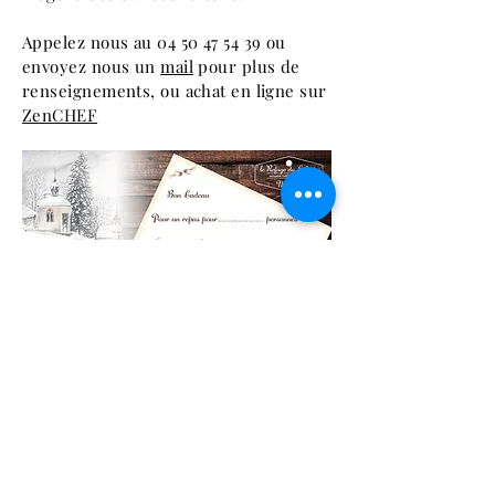
Appelez nous au
04 50 47 54 39
ou
envoyez nous un
mail
pour plus de
renseignements, ou achat en ligne sur
ZenCHEF
2024 - Le Refuge du Calvaire - Megève
592 Montée du Calvaire
74120 Megève
Tél.
04 50 47 54 39
lerefugeducalvaire@gmail.com
mentions légales